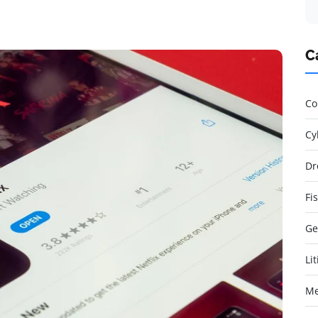
C
Co
Cy
Dr
Fi
Ge
Li
Me