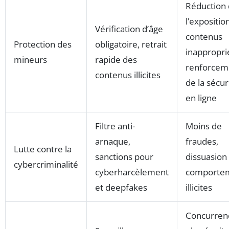
Réduction
l’expositio
Vérification d’âge
contenus
Protection des
obligatoire, retrait
inappropri
mineurs
rapide des
renforcem
contenus illicites
de la sécur
en ligne
Filtre anti-
Moins de
arnaque,
fraudes,
Lutte contre la
sanctions pour
dissuasion
cybercriminalité
cyberharcèlement
comporte
et deepfakes
illicites
Concurren