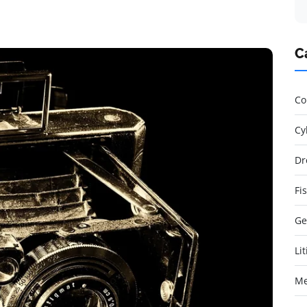
C
Co
Cy
Dr
Fi
Ge
Li
Me