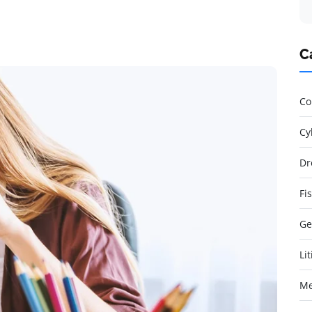
C
Co
Cy
Dr
Fi
Ge
Li
Me