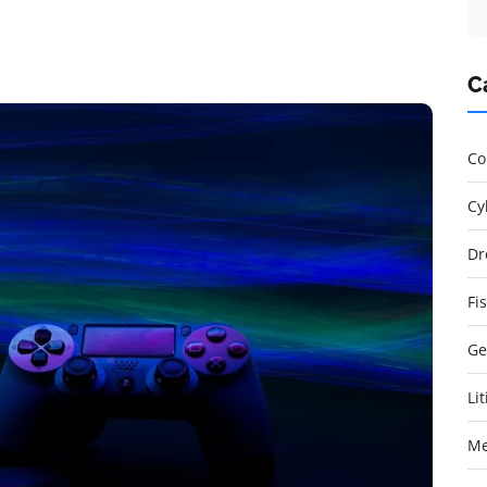
C
Co
Cy
Dr
Fi
Ge
Li
Me