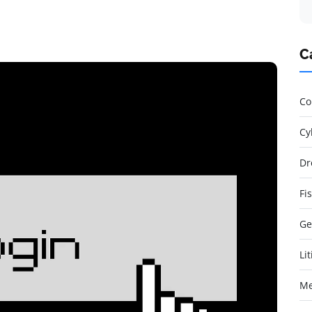
C
Co
Cy
Dr
Fi
Ge
Li
Me