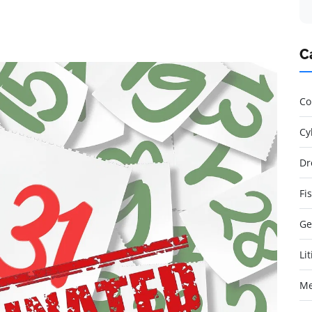
C
Co
Cy
Dr
Fi
Ge
Li
Me