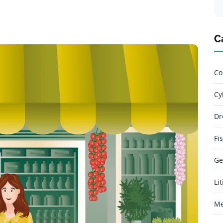
C
Co
Cy
Dr
Fi
Ge
Li
Me