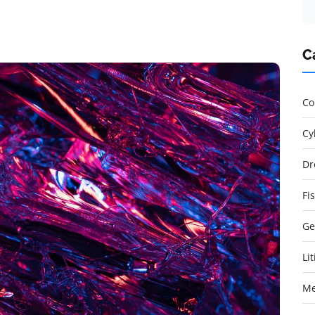
C
Co
Cy
Dr
Fi
Ge
Li
Me