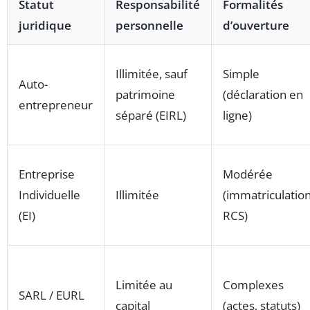
Statut
Responsabilité
Formalités
juridique
personnelle
d’ouverture
Illimitée, sauf
Simple
Auto-
patrimoine
(déclaration en
entrepreneur
séparé (EIRL)
ligne)
Entreprise
Modérée
Individuelle
Illimitée
(immatriculatio
(EI)
RCS)
Limitée au
Complexes
SARL / EURL
capital
(actes, statuts)