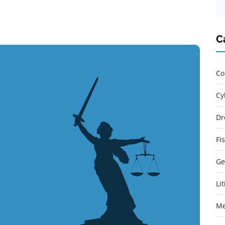
C
Co
Cy
Dr
Fi
Ge
Li
Me