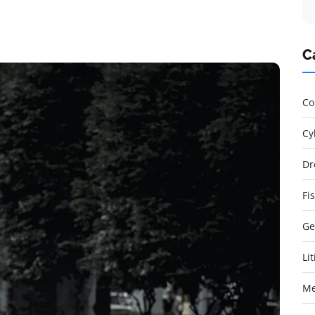
C
Co
Cy
Dr
Fi
Ge
Li
Me