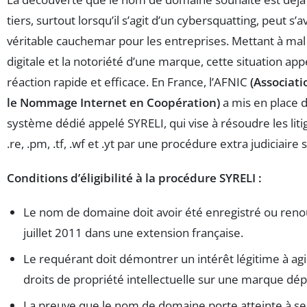
tiers, surtout lorsqu’il s’agit d’un cybersquatting, peut s’
véritable cauchemar pour les entreprises. Mettant à mal 
digitale et la notoriété d’une marque, cette situation ap
réaction rapide et efficace. En France, l’AFNIC
(Associati
le Nommage Internet en Coopération)
a mis en place 
système dédié appelé SYRELI, qui vise à résoudre les liti
.re, .pm, .tf, .wf et .yt par une procédure extra judiciaire 
Conditions d’éligibilité à la procédure SYRELI :
Le nom de domaine doit avoir été enregistré ou reno
juillet 2011 dans une extension française.
Le requérant doit démontrer un intérêt légitime à agir
droits de propriété intellectuelle sur une marque dé
La preuve que le nom de domaine porte atteinte à ses