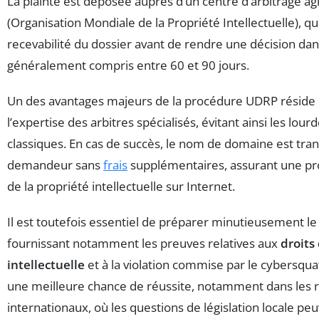
La plainte est déposée auprès d’un centre d’arbitrage ag
(Organisation Mondiale de la Propriété Intellectuelle), qu
recevabilité du dossier avant de rendre une décision dan
généralement compris entre 60 et 90 jours.
Un des avantages majeurs de la procédure UDRP réside d
l’expertise des arbitres spécialisés, évitant ainsi les lour
classiques. En cas de succès, le nom de domaine est tra
demandeur sans
frais
supplémentaires, assurant une pro
de la propriété intellectuelle sur Internet.
Il est toutefois essentiel de préparer minutieusement le
fournissant notamment les preuves relatives aux
droits
intellectuelle
et à la violation commise par le cybersquat
une meilleure chance de réussite, notamment dans les 
internationaux, où les questions de législation locale pe