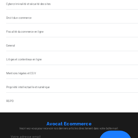
Cybercriminalité et sécurité des sites
Droit du e-commerce
Fiscalité du commerce en ligne
General
Litiges et contentieux en ligne
Mentions légales et CGV
Propriété intellectuelle et numérique
RGPD
Avocat Ecommerce
Inscrivez-vous pour recevoir nos derniers articles directement dans votre boîte mail.