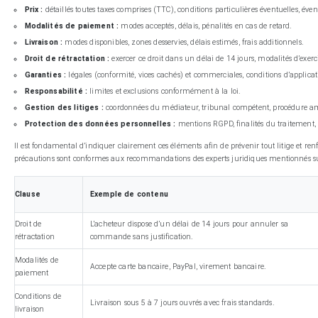
Prix :
détaillés toutes taxes comprises (TTC), conditions particulières éventuelles, éve
Modalités de paiement :
modes acceptés, délais, pénalités en cas de retard.
Livraison :
modes disponibles, zones desservies, délais estimés, frais additionnels.
Droit de rétractation :
exercer ce droit dans un délai de 14 jours, modalités d’exerc
Garanties :
légales (conformité, vices cachés) et commerciales, conditions d’applicat
Responsabilité :
limites et exclusions conformément à la loi.
Gestion des litiges :
coordonnées du médiateur, tribunal compétent, procédure a
Protection des données personnelles :
mentions RGPD, finalités du traitement, 
Il est fondamental d’indiquer clairement ces éléments afin de prévenir tout litige et renf
précautions sont conformes aux recommandations des experts juridiques mentionnés su
Clause
Exemple de contenu
Droit de
L’acheteur dispose d’un délai de 14 jours pour annuler sa
rétractation
commande sans justification.
Modalités de
Accepte carte bancaire, PayPal, virement bancaire.
paiement
Conditions de
Livraison sous 5 à 7 jours ouvrés avec frais standards.
livraison