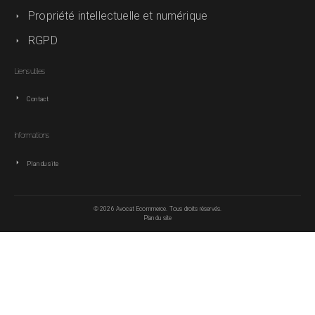
Propriété intellectuelle et numérique
RGPD
Liens utiles
Contact
Informations
Plan du site
© 2026 Avocat Ecommerce. Tous droits réservés.
Plan du site