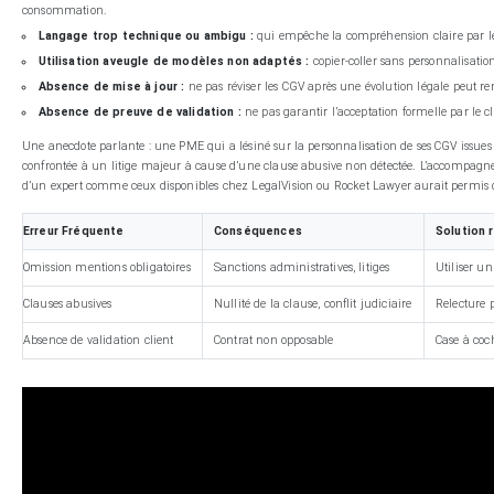
consommation.
Langage trop technique ou ambigu :
qui empêche la compréhension claire par le
Utilisation aveugle de modèles non adaptés :
copier-coller sans personnalisatio
Absence de mise à jour :
ne pas réviser les CGV après une évolution légale peut 
Absence de preuve de validation :
ne pas garantir l’acceptation formelle par le
Une anecdote parlante : une PME qui a lésiné sur la personnalisation de ses CGV issues 
confrontée à un litige majeur à cause d’une clause abusive non détectée. L’accompag
d’un expert comme ceux disponibles chez LegalVision ou Rocket Lawyer aurait permis d
Erreur Fréquente
Conséquences
Solution
Omission mentions obligatoires
Sanctions administratives, litiges
Utiliser un
Clauses abusives
Nullité de la clause, conflit judiciaire
Relecture p
Absence de validation client
Contrat non opposable
Case à coch