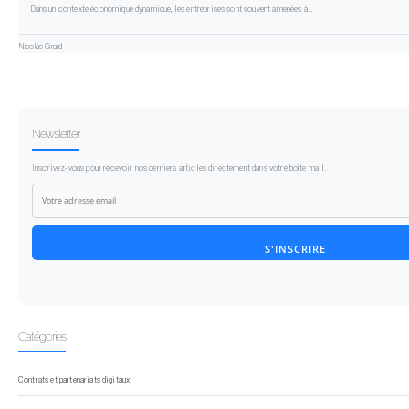
Dans un contexte économique dynamique, les entreprises sont souvent amenées à…
Nicolas Girard
Newsletter
Inscrivez-vous pour recevoir nos derniers articles directement dans votre boîte mail.
S'INSCRIRE
Catégories
Contrats et partenariats digitaux