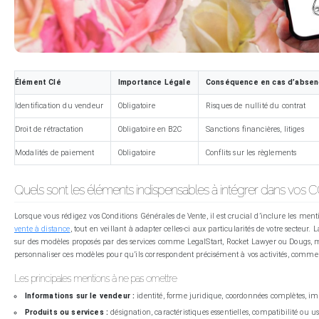
Élément Clé
Importance Légale
Conséquence en cas d’abse
Identification du vendeur
Obligatoire
Risques de nullité du contrat
Droit de rétractation
Obligatoire en B2C
Sanctions financières, litiges
Modalités de paiement
Obligatoire
Conflits sur les règlements
Quels sont les éléments indispensables à intégrer dans vos 
Lorsque vous rédigez vos Conditions Générales de Vente, il est crucial d’inclure les menti
vente à distance
, tout en veillant à adapter celles-ci aux particularités de votre secteur.
sur des modèles proposés par des services comme LegalStart, Rocket Lawyer ou Dougs, ma
personnaliser ces modèles pour qu’ils correspondent précisément à vos activités, comme
Les principales mentions à ne pas omettre
Informations sur le vendeur :
identité, forme juridique, coordonnées complètes, i
Produits ou services :
désignation, caractéristiques essentielles, compatibilité o