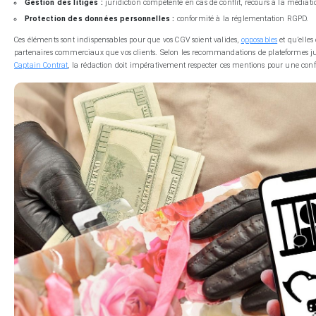
Gestion des litiges :
juridiction compétente en cas de conflit, recours à la médiati
Protection des données personnelles :
conformité à la réglementation RGPD.
Ces éléments sont indispensables pour que vos CGV soient valides,
opposables
et qu’elles
partenaires commerciaux que vos clients. Selon les recommandations de plateformes
Captain Contrat
, la rédaction doit impérativement respecter ces mentions pour une conf