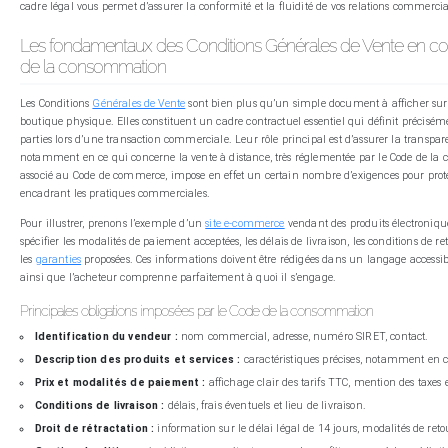
cadre légal vous permet d’assurer la conformité et la fluidité de vos relations commercia
Les fondamentaux des Conditions Générales de Vente en co
de la consommation
Les Conditions
Générales de Vente
sont bien plus qu’un simple document à afficher su
boutique physique. Elles constituent un cadre contractuel essentiel qui définit précisémen
parties lors d’une transaction commerciale. Leur rôle principal est d’assurer la transpare
notamment en ce qui concerne la vente à distance, très réglementée par le Code de la co
associé au Code de commerce, impose en effet un certain nombre d’exigences pour pro
encadrant les pratiques commerciales.
Pour illustrer, prenons l’exemple d’un
site e-commerce
vendant des produits électroniqu
spécifier les modalités de paiement acceptées, les délais de livraison, les conditions de 
les
garanties
proposées. Ces informations doivent être rédigées dans un langage accessib
ainsi que l’acheteur comprenne parfaitement à quoi il s’engage.
Principales obligations imposées par le Code de la consommation
Identification du vendeur :
nom commercial, adresse, numéro SIRET, contact.
Description des produits et services :
caractéristiques précises, notamment en c
Prix et modalités de paiement :
affichage clair des tarifs TTC, mention des taxes 
Conditions de livraison :
délais, frais éventuels et lieu de livraison.
Droit de rétractation :
information sur le délai légal de 14 jours, modalités de re