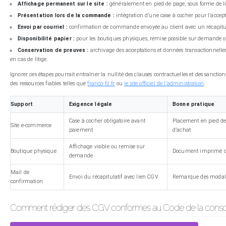
Affichage permanent sur le site :
généralement en pied de page, sous forme de li
Présentation lors de la commande :
intégration d’une case à cocher pour l’accept
Envoi par courriel :
confirmation de commande envoyée au client avec un récapitulat
Disponibilité papier :
pour les boutiques physiques, remise possible sur demande ou
Conservation de preuves :
archivage des acceptations et données transactionnelles p
en cas de litige.
Ignorer ces étapes pourrait entraîner la nullité des clauses contractuelles et des sanction
des ressources fiables telles que
franco-fil.fr
ou
le site officiel de l’administration
.
Support
Exigence légale
Bonne pratique
Case à cocher obligatoire avant
Placement en pied de
Site e-commerce
paiement
d’achat
Affichage visible ou remise sur
Boutique physique
Document imprimé di
demande
Mail de
Envoi du récapitulatif avec lien CGV
Remarque des modalité
confirmation
Comment rédiger des CGV conformes au Code de la cons