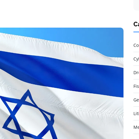
C
Co
Cy
Dr
Fi
Ge
Li
Me